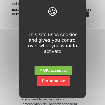
qui ont besoin de vous
Dossier-de-mecenat-Colloque-2025-Fondation-Jacques-
CHIRAC-IA-et-Handicap_compressed-1
Télécharger
This site uses cookies
and gives you control
over what you want to
activate
Découvrez la fondation Jacques Chirac,
✓ OK, accept all
dont la mission fondamentale est de
répondre aux besoins des personnes
Personalize
en situation de handicap mental,
psychique, polyhandicap, et avec des
troubles du spectre de l’autisme. Mais
elle ne s’arrête pas là, et œuvre
également la recherche sur
l’amélioration de l’accompagnement