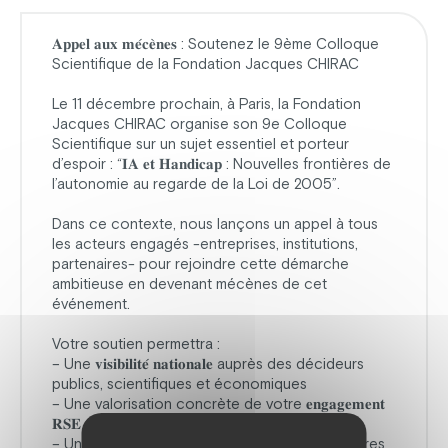
𝐀𝐩𝐩𝐞𝐥 𝐚𝐮𝐱 𝐦𝐞́𝐜𝐞̀𝐧𝐞𝐬 : Soutenez le 9ème Colloque
Scientifique de la Fondation Jacques CHIRAC
Le 11 décembre prochain, à Paris, la Fondation
Jacques CHIRAC organise son 9e Colloque
Scientifique sur un sujet essentiel et porteur
d’espoir : “𝐈𝐀 𝐞𝐭 𝐇𝐚𝐧𝐝𝐢𝐜𝐚𝐩 : Nouvelles frontières de
l’autonomie au regarde de la Loi de 2005”.
Dans ce contexte, nous lançons un appel à tous
les acteurs engagés -entreprises, institutions,
partenaires- pour rejoindre cette démarche
ambitieuse en devenant mécènes de cet
événement.
Votre soutien permettra :
– Une 𝐯𝐢𝐬𝐢𝐛𝐢𝐥𝐢𝐭𝐞́ 𝐧𝐚𝐭𝐢𝐨𝐧𝐚𝐥𝐞 auprès des décideurs
publics, scientifiques et économiques
– Une valorisation concrète de votre 𝐞𝐧𝐠𝐚𝐠𝐞𝐦𝐞𝐧𝐭
𝐑𝐒𝐄
– Une 𝐚𝐜𝐭𝐢𝐨𝐧 𝐬𝐨𝐥𝐢𝐝𝐚𝐢𝐫𝐞, ancrée dans des territoires