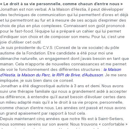
« Le droit à sa vie personnelle, comme chacun d’entre nous »
Jonathan est non verbal. A la Maison d’Hestia, il peut développer
des techniques de communication qui lui permettent d’ores et déjà
et lui permettront au fur et à mesure de ses acquis d’exprimer des
choix de plus en plus complexes. Connaissant son goût prononcé
pour le fast-food, l’équipe lui a préparé un cahier qui lui permet
d’indiquer son choix et de composer son menu. Pour lui, c’est une
joie d’utiliser cet outil.
Je suis présidente du C.V.S. (Conseil de la vie sociale) du pôle
autisme de la Fondation. Etre candidate a été pour moi une
démarche naturelle, un engagement dont j’avais besoin en tant que
maman. Cela m’apporte de nouvelles connaissances et me permet
de voir le fonctionnement des différentes structures :
la Maison
d’Hestia
,
la Maison du Parc
,
le RIPI de Brive
,
d’Aubusson
. Je me sens
impliquée, je suis bien dans ce conseil.
Jonathan a été diagnostiqué autiste à 3 ans et demi. Nous avons
suivi une thérapie familiale qui nous a grandement aidé à accepter
sa différence, à entendre qu’il aurait besoin d’évoluer certes dans
un milieu adapté mais qu’il a le droit à sa vie propre, personnelle,
comme chacun d’entre nous. Les années ont passé et nous avons
un grand apaisement par rapport à tout cela.
Depuis maintenant cinq années que notre fils est à Saint-Setiers,
nous sommes sereins sur son avenir. Nous trouvons « confortable »