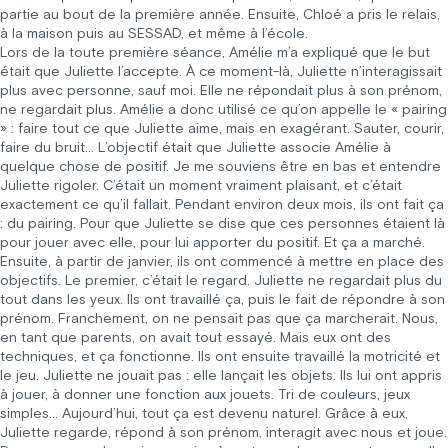
partie au bout de la première année. Ensuite, Chloé a pris le relais,
à la maison puis au SESSAD, et même à l’école.
Lors de la toute première séance, Amélie m’a expliqué que le but
était que Juliette l’accepte. À ce moment-là, Juliette n’interagissait
plus avec personne, sauf moi. Elle ne répondait plus à son prénom,
ne regardait plus. Amélie a donc utilisé ce qu’on appelle le « pairing
» : faire tout ce que Juliette aime, mais en exagérant. Sauter, courir,
faire du bruit… L’objectif était que Juliette associe Amélie à
quelque chose de positif. Je me souviens être en bas et entendre
Juliette rigoler. C’était un moment vraiment plaisant, et c’était
exactement ce qu’il fallait. Pendant environ deux mois, ils ont fait ça
: du pairing. Pour que Juliette se dise que ces personnes étaient là
pour jouer avec elle, pour lui apporter du positif. Et ça a marché.
Ensuite, à partir de janvier, ils ont commencé à mettre en place des
objectifs. Le premier, c’était le regard. Juliette ne regardait plus du
tout dans les yeux. Ils ont travaillé ça, puis le fait de répondre à son
prénom. Franchement, on ne pensait pas que ça marcherait. Nous,
en tant que parents, on avait tout essayé. Mais eux ont des
techniques, et ça fonctionne. Ils ont ensuite travaillé la motricité et
le jeu. Juliette ne jouait pas : elle lançait les objets. Ils lui ont appris
à jouer, à donner une fonction aux jouets. Tri de couleurs, jeux
simples… Aujourd’hui, tout ça est devenu naturel. Grâce à eux,
Juliette regarde, répond à son prénom, interagit avec nous et joue.