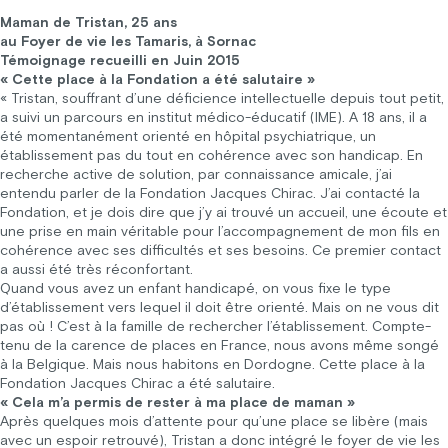
Maman de Tristan, 25 ans
au Foyer de vie les Tamaris, à Sornac
Témoignage recueilli en Juin 2015
« Cette place à la Fondation a été salutaire »
« Tristan, souffrant d’une déficience intellectuelle depuis tout petit,
a suivi un parcours en institut médico-éducatif (IME). A 18 ans, il a
été momentanément orienté en hôpital psychiatrique, un
établissement pas du tout en cohérence avec son handicap. En
recherche active de solution, par connaissance amicale, j’ai
entendu parler de la Fondation Jacques Chirac. J’ai contacté la
Fondation, et je dois dire que j’y ai trouvé un accueil, une écoute et
une prise en main véritable pour l’accompagnement de mon fils en
cohérence avec ses difficultés et ses besoins. Ce premier contact
a aussi été très réconfortant.
Quand vous avez un enfant handicapé, on vous fixe le type
d’établissement vers lequel il doit être orienté. Mais on ne vous dit
pas où ! C’est à la famille de rechercher l’établissement. Compte-
tenu de la carence de places en France, nous avons même songé
à la Belgique. Mais nous habitons en Dordogne. Cette place à la
Fondation Jacques Chirac a été salutaire.
« Cela m’a permis de rester à ma place de maman »
Après quelques mois d’attente pour qu’une place se libère (mais
avec un espoir retrouvé), Tristan a donc intégré le foyer de vie les