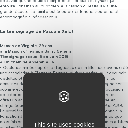
de savoir qu’une équipe compétente, sérieuse et dynamique
entoure Jonathan au quotidien. A la Maison d’Hestia, il y a une
grande écoute. La famille est écoutée, entendue, soutenue et
accompagnée si nécessaire. »
Le témoignage de Pascale Xelot
Maman de Virginie, 29 ans
à la Maison d’Hestia, à Saint-Setiers
Témoignage recueilli en Juin 2015
« On chemine ensemble ! »
« Quelques années après le diagnostic de ma fille, nous avons créé
une association à Clermont-Ferrand, Autisme Action, qui s’occupait
d’adultes et d’enfants atteints d’autisme, notamment dans les
domaines de la prise en charge éducative, de l’accompagnement
scolaire et de l’accueil temporaire pour adultes. Ce fut l’occasion
de créer en Auvergne le premier lieu d’accueil temporaire qui
offrait un accueil de jour et des séjours de répit. Les prise en
charge éducatives reposaient sur les
méthodes TEACCH et A.B.A
.
La première fois que nous avons rencontré les professionnels la
Fondation Jacques Chirac, c’est lorsqu’ils sont venus voir ce que
nous faisions, comment nous prenions en charge les jeunes adultes
This site uses cookies
autistes. C’était il y a près de 10 ans. Nous avons travaillé ensemble