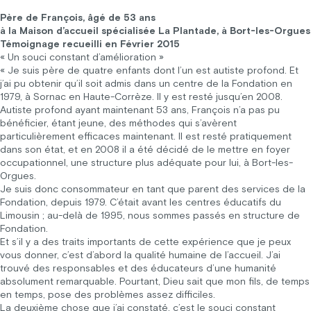
Père de François, âgé de 53 ans
à la Maison d’accueil spécialisée La Plantade, à Bort-les-Orgues
Témoignage recueilli en Février 2015
« Un souci constant d’amélioration »
« Je suis père de quatre enfants dont l’un est autiste profond. Et
j’ai pu obtenir qu’il soit admis dans un centre de la Fondation en
1979, à Sornac en Haute-Corrèze. Il y est resté jusqu’en 2008.
Autiste profond ayant maintenant 53 ans, François n’a pas pu
bénéficier, étant jeune, des méthodes qui s’avèrent
particulièrement efficaces maintenant. Il est resté pratiquement
dans son état, et en 2008 il a été décidé de le mettre en foyer
occupationnel, une structure plus adéquate pour lui, à Bort-les-
Orgues.
Je suis donc consommateur en tant que parent des services de la
Fondation, depuis 1979. C’était avant les centres éducatifs du
Limousin ; au-delà de 1995, nous sommes passés en structure de
Fondation.
Et s’il y a des traits importants de cette expérience que je peux
vous donner, c’est d’abord la qualité humaine de l’accueil. J’ai
trouvé des responsables et des éducateurs d’une humanité
absolument remarquable. Pourtant, Dieu sait que mon fils, de temps
en temps, pose des problèmes assez difficiles.
La deuxième chose que j’ai constaté, c’est le souci constant