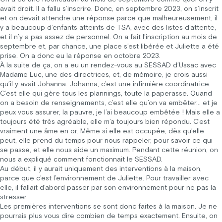
avait droit. Il a fallu s’inscrire. Donc, en septembre 2023, on s’inscrit
et on devait attendre une réponse parce que malheureusement, il
y a beaucoup d’enfants atteints de TSA, avec des listes d’attente,
et il n’y a pas assez de personnel. On a fait l’inscription au mois de
septembre et, par chance, une place s’est libérée et Juliette a été
prise. On a donc eu la réponse en octobre 2023.
À la suite de ça, on a eu un rendez-vous au SESSAD d’Ussac avec
Madame Luc, une des directrices, et, de mémoire, je crois aussi
qu’il y avait Johanna. Johanna, c’est une infirmière coordinatrice.
C’est elle qui gère tous les plannings, toute la paperasse. Quand
on a besoin de renseignements, c’est elle qu’on va embêter… et je
peux vous assurer, la pauvre, je l’ai beaucoup embêtée ! Mais elle a
toujours été très agréable, elle m’a toujours bien répondu. C’est
vraiment une âme en or. Même si elle est occupée, dès qu’elle
peut, elle prend du temps pour nous rappeler, pour savoir ce qui
se passe, et elle nous aide un maximum. Pendant cette réunion, on
nous a expliqué comment fonctionnait le SESSAD.
Au début, il y aurait uniquement des interventions à la maison,
parce que c’est l’environnement de Juliette. Pour travailler avec
elle, il fallait d’abord passer par son environnement pour ne pas la
stresser.
Les premières interventions se sont donc faites à la maison. Je ne
pourrais plus vous dire combien de temps exactement. Ensuite, on