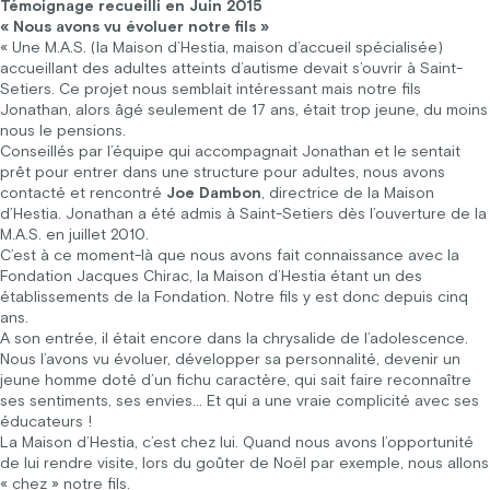
Témoignage recueilli en Juin 2015
« Nous avons vu évoluer notre fils »
« Une M.A.S. (la Maison d’Hestia, maison d’accueil spécialisée)
accueillant des adultes atteints d’autisme devait s’ouvrir à Saint-
Setiers. Ce projet nous semblait intéressant mais notre fils
Jonathan, alors âgé seulement de 17 ans, était trop jeune, du moins
nous le pensions.
Conseillés par l’équipe qui accompagnait Jonathan et le sentait
prêt pour entrer dans une structure pour adultes, nous avons
contacté et rencontré
Joe Dambon
, directrice de la Maison
d’Hestia. Jonathan a été admis à Saint-Setiers dès l’ouverture de la
M.A.S. en juillet 2010.
C’est à ce moment-là que nous avons fait connaissance avec la
Fondation Jacques Chirac, la Maison d’Hestia étant un des
établissements de la Fondation. Notre fils y est donc depuis cinq
ans.
A son entrée, il était encore dans la chrysalide de l’adolescence.
Nous l’avons vu évoluer, développer sa personnalité, devenir un
jeune homme doté d’un fichu caractère, qui sait faire reconnaître
ses sentiments, ses envies… Et qui a une vraie complicité avec ses
éducateurs !
La Maison d’Hestia, c’est chez lui. Quand nous avons l’opportunité
de lui rendre visite, lors du goûter de Noël par exemple, nous allons
« chez » notre fils.