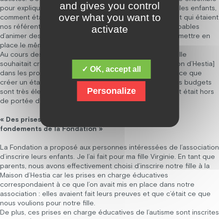
and gives you control
pour expliquer les projets pédagogiques réalisés avec les enfants,
over what you want to
comment étaient mises en place les prises en charge et qui étaient
nos référents, c’est-à-dire les personnes en France capables
activate
d’animer des formations et de fournir du support pour mettre en
place le même type de prise en charge.
Au cours des mois suivants, la Fondation nous a dit qu’elle
souhaitait créer un établissement pour adultes [la Maison d’Hestia]
✓ OK, accept all
dans les prochaines années. Alors là, on était ravis ! Parce que
créer un établissement pour adultes, c’est très lourd, les budgets
Personalize
sont très élevés et c’est beaucoup de travail. Ce projet était hors
de portée d’une petite association comme la nôtre.
« Des prises en charge éducatives inscrites dans les
fondements de la Fondation »
La Fondation a proposé aux personnes intéressées de l’association
d’inscrire leurs enfants. Je l’ai fait pour ma fille Virginie. En tant que
parents, nous avons effectivement choisi d’inscrire notre fille à la
Maison d’Hestia car les prises en charge éducatives
correspondaient à ce que l’on avait mis en place dans notre
association : elles avaient fait leurs preuves et que c’était ce que
nous voulions pour notre fille.
De plus, ces prises en charge éducatives de l’autisme sont inscrites