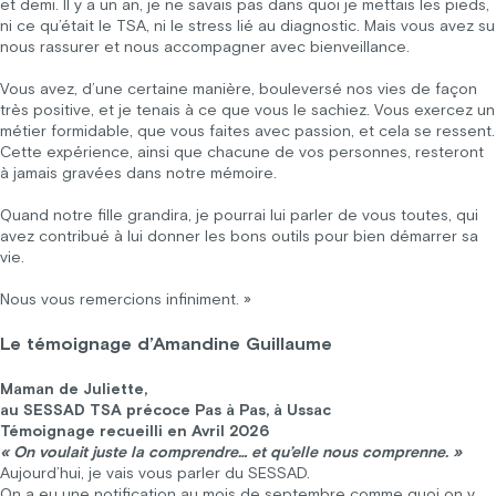
et demi. Il y a un an, je ne savais pas dans quoi je mettais les pieds,
ni ce qu’était le TSA, ni le stress lié au diagnostic. Mais vous avez su
nous rassurer et nous accompagner avec bienveillance.
Vous avez, d’une certaine manière, bouleversé nos vies de façon
très positive, et je tenais à ce que vous le sachiez. Vous exercez un
métier formidable, que vous faites avec passion, et cela se ressent.
Cette expérience, ainsi que chacune de vos personnes, resteront
à jamais gravées dans notre mémoire.
Quand notre fille grandira, je pourrai lui parler de vous toutes, qui
avez contribué à lui donner les bons outils pour bien démarrer sa
vie.
Nous vous remercions infiniment. »
Le témoignage d’Amandine Guillaume
Maman de Juliette,
au SESSAD TSA précoce Pas à Pas, à Ussac
Témoignage recueilli en Avril 2026
« On voulait juste la comprendre… et qu’elle nous comprenne. »
Aujourd’hui, je vais vous parler du SESSAD.
On a eu une notification au mois de septembre comme quoi on y