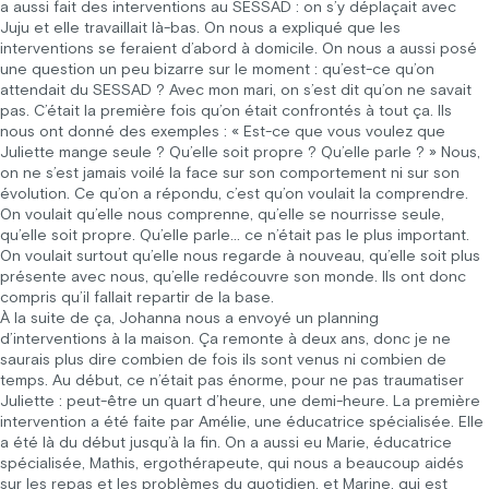
a aussi fait des interventions au SESSAD : on s’y déplaçait avec
Juju et elle travaillait là-bas. On nous a expliqué que les
interventions se feraient d’abord à domicile. On nous a aussi posé
une question un peu bizarre sur le moment : qu’est-ce qu’on
attendait du SESSAD ? Avec mon mari, on s’est dit qu’on ne savait
pas. C’était la première fois qu’on était confrontés à tout ça. Ils
nous ont donné des exemples : « Est-ce que vous voulez que
Juliette mange seule ? Qu’elle soit propre ? Qu’elle parle ? » Nous,
on ne s’est jamais voilé la face sur son comportement ni sur son
évolution. Ce qu’on a répondu, c’est qu’on voulait la comprendre.
On voulait qu’elle nous comprenne, qu’elle se nourrisse seule,
qu’elle soit propre. Qu’elle parle… ce n’était pas le plus important.
On voulait surtout qu’elle nous regarde à nouveau, qu’elle soit plus
présente avec nous, qu’elle redécouvre son monde. Ils ont donc
compris qu’il fallait repartir de la base.
À la suite de ça, Johanna nous a envoyé un planning
d’interventions à la maison. Ça remonte à deux ans, donc je ne
saurais plus dire combien de fois ils sont venus ni combien de
temps. Au début, ce n’était pas énorme, pour ne pas traumatiser
Juliette : peut-être un quart d’heure, une demi-heure. La première
intervention a été faite par Amélie, une éducatrice spécialisée. Elle
a été là du début jusqu’à la fin. On a aussi eu Marie, éducatrice
spécialisée, Mathis, ergothérapeute, qui nous a beaucoup aidés
sur les repas et les problèmes du quotidien, et Marine, qui est