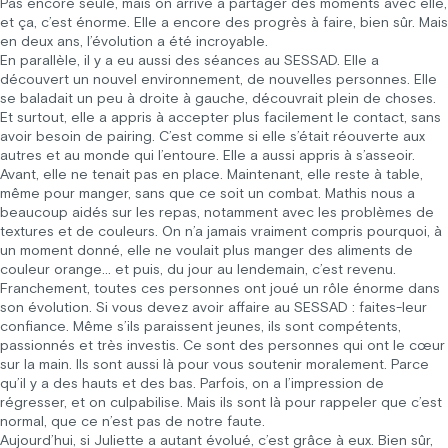
Pas encore seule, mais on arrive à partager des moments avec elle,
et ça, c’est énorme. Elle a encore des progrès à faire, bien sûr. Mais
en deux ans, l’évolution a été incroyable.
En parallèle, il y a eu aussi des séances au SESSAD. Elle a
découvert un nouvel environnement, de nouvelles personnes. Elle
se baladait un peu à droite à gauche, découvrait plein de choses.
Et surtout, elle a appris à accepter plus facilement le contact, sans
avoir besoin de pairing. C’est comme si elle s’était réouverte aux
autres et au monde qui l’entoure. Elle a aussi appris à s’asseoir.
Avant, elle ne tenait pas en place. Maintenant, elle reste à table,
même pour manger, sans que ce soit un combat. Mathis nous a
beaucoup aidés sur les repas, notamment avec les problèmes de
textures et de couleurs. On n’a jamais vraiment compris pourquoi, à
un moment donné, elle ne voulait plus manger des aliments de
couleur orange… et puis, du jour au lendemain, c’est revenu.
Franchement, toutes ces personnes ont joué un rôle énorme dans
son évolution. Si vous devez avoir affaire au SESSAD : faites-leur
confiance. Même s’ils paraissent jeunes, ils sont compétents,
passionnés et très investis. Ce sont des personnes qui ont le cœur
sur la main. Ils sont aussi là pour vous soutenir moralement. Parce
qu’il y a des hauts et des bas. Parfois, on a l’impression de
régresser, et on culpabilise. Mais ils sont là pour rappeler que c’est
normal, que ce n’est pas de notre faute.
Aujourd’hui, si Juliette a autant évolué, c’est grâce à eux. Bien sûr,