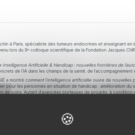
hin à Paris, spécialiste des tumeurs endocrines et enseignant en int
venu lors du 9ᵉ colloque scientifique de la Fondation Jacques CHI
« Intelligence Artificielle & Handicap : nouvelles frontières de l’a
concrets de l’IA dans les champs de la santé, de l’accompagnement 
IÉ a montré comment l’intelligence artificielle ouvre de nouvelles
er pour les personnes en situation de handicap : amélioration du s
rs de soins. Autant d’avancées porteuses de progrès, à condition q
prit de la loi de 2005.