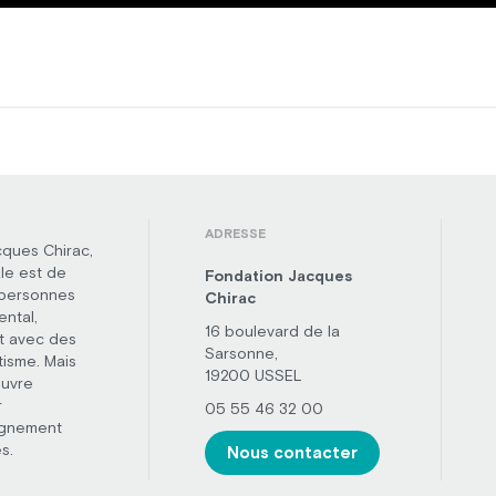
ADRESSE
cques Chirac,
le est de
Fondation Jacques
 personnes
Chirac
ental,
16 boulevard de la
t avec des
Sarsonne,
tisme. Mais
19200 USSEL
œuvre
r
05 55 46 32 00
agnement
s.
Nous contacter