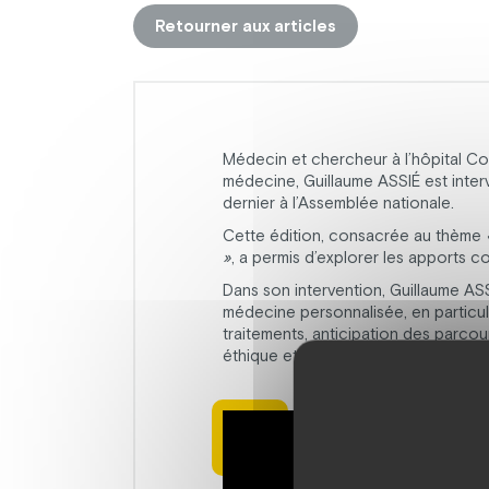
Retourner aux articles
Médecin et chercheur à l’hôpital Coc
médecine, Guillaume ASSIÉ est inter
dernier à l’Assemblée nationale.
Cette édition, consacrée au thème
»
, a permis d’explorer les apports 
Dans son intervention, Guillaume ASS
médecine personnalisée, en particuli
traitements, anticipation des parcou
éthique et réglementaire fidèle à l’es