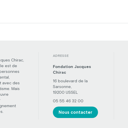
ADRESSE
cques Chirac,
le est de
Fondation Jacques
 personnes
Chirac
ental,
16 boulevard de la
t avec des
Sarsonne,
tisme. Mais
19200 USSEL
œuvre
r
05 55 46 32 00
agnement
s.
Nous contacter