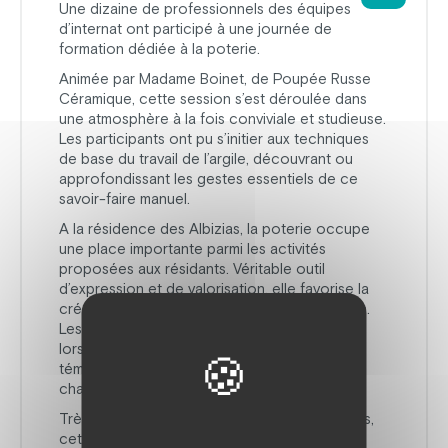
Une dizaine de professionnels des équipes
d’internat ont participé à une journée de
formation dédiée à la poterie.
Animée par Madame Boinet, de Poupée Russe
Céramique, cette session s’est déroulée dans
une atmosphère à la fois conviviale et studieuse.
Les participants ont pu s’initier aux techniques
de base du travail de l’argile, découvrant ou
approfondissant les gestes essentiels de ce
savoir-faire manuel.
A la résidence des Albizias, la poterie occupe
une place importante parmi les activités
proposées aux résidants. Véritable outil
d’expression et de valorisation, elle favorise la
créativité, la motricité fine et la concentration.
Les réalisations en terre, souvent présentées
lors des marchés de Noël, sont autant de
témoignages du talent et de l’implication de
chacun.
Très appréciée de l’ensemble des participants,
cette journée a suscité un vif enthousiasme.