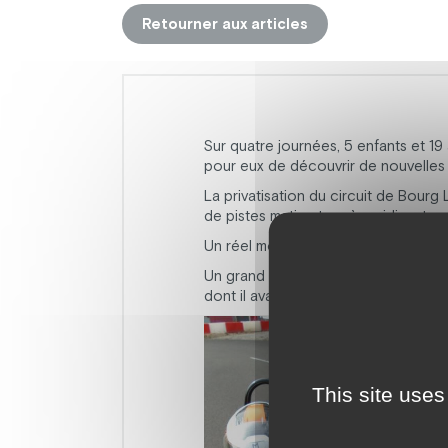
Retourner aux articles
Sur quatre journées, 5 enfants et 19
pour eux de découvrir de nouvelles 
La privatisation du circuit de Bourg
de pistes matin et après-midi, entre
Un réel moment où joie et découver
Un grand merci à l’équipe du Karting
dont il avait besoin.
This site uses