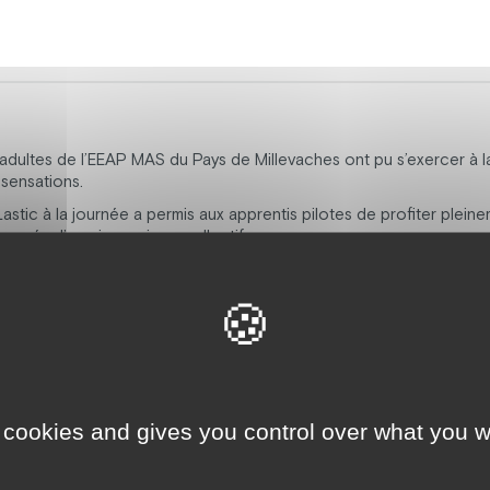
 adultes de l’EEAP MAS du Pays de Millevaches ont pu s’exercer à l
sensations.
 Lastic à la journée a permis aux apprentis pilotes de profiter plei
coupés d’un pique-nique collectif.
te se sont mêlées.
 de Bourg Lastic qui s’est rendue disponible pour les participants,
 cookies and gives you control over what you w