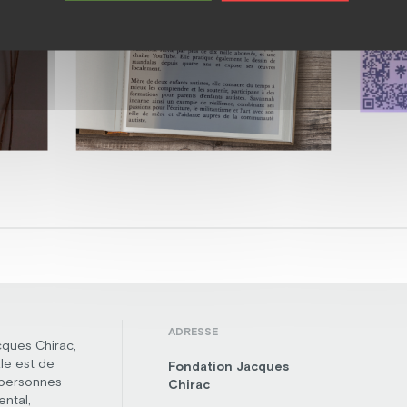
ADRESSE
cques Chirac,
le est de
Fondation Jacques
 personnes
Chirac
ental,