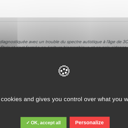
agnostiquée avec un trouble du spectre autistique à l’âge de 30 
à Paris et s’est formée en écriture biographique et en pair-aidanc
tistes.
 consacre du temps à mieux les comprendre et les soutenir, partici
ainsi un exemple de résilience, combinant ses passions pour l’écritur
 la communauté autiste.
ail accompli et que la suite de cette aventure littéraire soit encore
 cookies and gives you control over what you w
Personalize
✓ OK, accept all