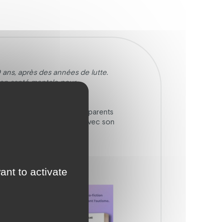
ans, après des années de lutte.
e en santé mentale pour
pant à des formations pour parents
e, le militantisme et l’art avec son
 plus belle !
ant to activate