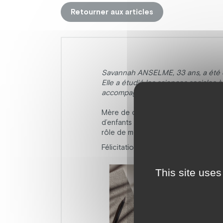
Retourner aux articles
Savannah ANSELME, 33 ans, a été di
Elle a étudié les sciences sociales 
accompagner d’autres personnes au
Mère de deux enfants autistes, elle
d’enfants autistes. Savannah incarne 
rôle de mère et d’aidante auprès de
Félicitations à Savannah pour ce trav
This site uses