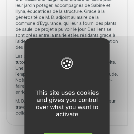
leur jardin potager, accompagnés de Sabine et
Illyna, éducatrices de la structure. Grâce à la
générosité de M. B, adjoint au maire de la
commune d’Eygurande, qui leur a fourni des plants
de saule, ce projet a pu voir le jour. Des liens se
sont créés entre la mairie et les résidants grâce à
l’aide qu’ils apportent chaque été pour l’installation
des marchés de pays.
Les professionnels des Myosotis ont suivi des
tutoriels en ligne pour mener à bien cette activité.
Une discussion collective a permis de choisir
l’emplacement idéal pour la clôture. Roger, Claude,
Noël et Martine ont chacun apporté leur savoir-
faire et ont pleinement apprécié cette activité
This site uses cookies
enrichissante.
and gives you control
M. B, passionné de vannerie, est venu admirer leur
over what you want to
travail fini. Bravo à tous pour cette belle
collaboration !
activate