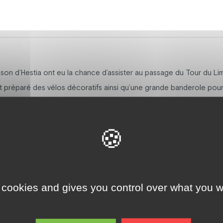
aison d’Hestia ont eu la chance d’assister au passage du Tour du Lim
ent préparé des vélos décoratifs ainsi qu’une grande banderole pour
: l’attente fébrile et l’impatience de voir arriver la caravane du Tour
assage.
vivialité, vécu avec fierté et bonne humeur.
 cookies and gives you control over what you w