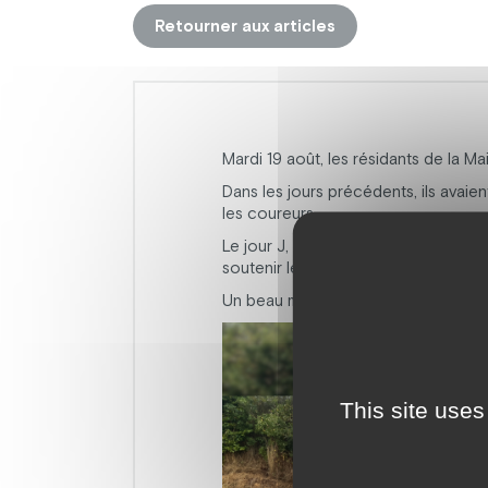
Retourner aux articles
Mardi 19 août, les résidants de la M
Dans les jours précédents, ils avai
les coureurs.
Le jour J, l’ambiance était à la fête 
soutenir les cyclistes lors de leur p
Un beau moment de partage et de con
This site uses