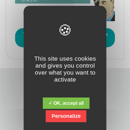
Téléchargez ce communiqué de presse
en .PDF
This site uses cookies
and gives you control
over what you want to
activate
✓ OK, accept all
Découvrez la fondation Jacques Chirac,
Personalize
dont la mission fondamentale est de
répondre aux besoins des personnes