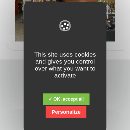
This site uses cookies
and gives you control
over what you want to
activate
✓ OK, accept all
Découvrez la fondation Jacques Chirac,
Personalize
dont la mission fondamentale est de
répondre aux besoins des personnes
en situation de handicap mental,
psychique, polyhandicap, et avec des