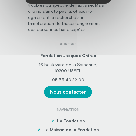
troubles du spectre de l’autisme. Mais
elle ne s’arrête pas là, et œuvre
également la recherche sur
l’amélioration de l’accompagnement
des personnes handicapées.
ADRESSE
Fondation Jacques Chirac
16 boulevard de la Sarsonne,
19200 USSEL
05 55 46 32 00
Nous contacter
NAVIGATION
La Fondation
La Maison de la Fondation