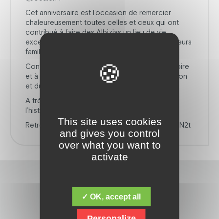
Cet anniversaire est l’occasion de remercier
chaleureusement toutes celles et ceux qui ont
contribué à faire des Albizias un lieu de vie
exceptionnel au fil des années : les résidants, leurs
familles, le personnel, et tous les partenaires.
Continuons ensemble à écrire cette belle histoire
et à soutenir les initiatives en faveur de l’inclusion
et du bien-être.
A très vite pour de prochains épisodes sur
l’histoire des Albizias…
This site uses cookies
Retrouvez la vidéo juste ici : https://bit.ly/3KgMN2t
and gives you control
over what you want to
activate
✓ OK, accept all
Personalize