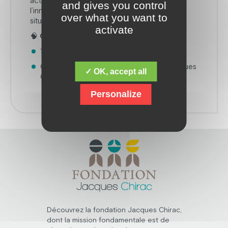
activement la recherche, la prévention et
and gives you control
l’innovation au service des personnes en
over what you want to
situation de handicap.
activate
🧠 Ouverture du 9ème Colloque
11 décembre 2025 – 09h15
Colloque IA & Handicap – Fondation Jacques
✓ OK, accept all
CHIRAC
Personalize
Découvrez la fondation Jacques Chirac,
dont la mission fondamentale est de