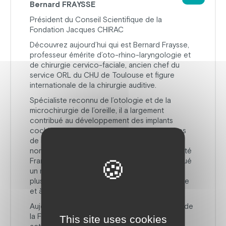
Bernard FRAYSSE
Président du Conseil Scientifique de la
Fondation Jacques CHIRAC
Découvrez aujourd’hui qui est Bernard Fraysse,
professeur émérite d’oto-rhino-laryngologie et
de chirurgie cervico-faciale, ancien chef du
service ORL du CHU de Toulouse et figure
internationale de la chirurgie auditive.
Spécialiste reconnu de l’otologie et de la
microchirurgie de l’oreille, il a largement
contribué au développement des implants
cochléaires et à l’amélioration des techniques
de restauration auditive. Il a présidé de
nombreuses sociétés savantes, dont la Société
Française d’ORL et la Politzer Society, et a joué
un rôle déterminant dans la formation de
plusieurs générations de chirurgiens en France
et à l’étranger.
Aujourd’hui Président du Conseil scientifique de
la Fondation Jacques CHIRAC, il soutient
This site uses cookies