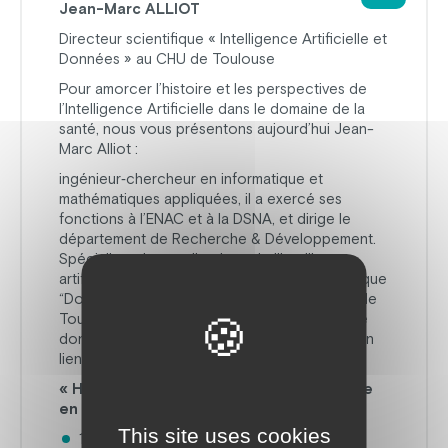
Jean-Marc ALLIOT
Directeur scientifique « Intelligence Artificielle et
Données » au CHU de Toulouse
Pour amorcer l’histoire et les perspectives de
l’Intelligence Artificielle dans le domaine de la
santé, nous vous présentons aujourd’hui Jean-
Marc Alliot :
ingénieur‑chercheur en informatique et
mathématiques appliquées, il a exercé ses
fonctions à l’ENAC et à la DSNA, et dirige le
département de Recherche & Développement.
Spécialiste des applications de l’intelligence
artificielle, il est aujourd’hui directeur scientifique
“Données et Intelligence Artificielle” au CHU de
Toulouse, où il pilote notamment le Centre de
données de santé et de recherche (CDSR), en
lien avec l’entrepôt de données de santé.
« Histoire et Perspective de l’Intelligence
en santé »
This site uses cookies
11 décembre 2025 – 10h05