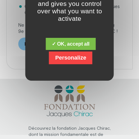
and gives you control
Colloque IA & Handicap – Fondation Jacques
over what you want to
CHIRAC
activate
Ne manquez pas cette prise de parole lors du
9e Colloque de la Fondation Jacques CHIRAC !
✓ OK, accept all
Inscrivez-vous ici !
Personalize
Découvrez la fondation Jacques Chirac,
dont la mission fondamentale est de