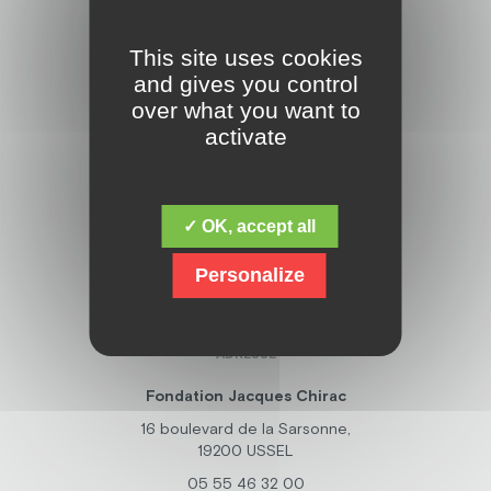
This site uses cookies
and gives you control
Découvrez la fondation Jacques Chirac,
over what you want to
dont la mission fondamentale est de
activate
répondre aux besoins des personnes
en situation de handicap mental,
psychique, polyhandicap, et avec des
troubles du spectre de l’autisme. Mais
✓ OK, accept all
elle ne s’arrête pas là, et œuvre
également la recherche sur
Personalize
l’amélioration de l’accompagnement
des personnes handicapées.
ADRESSE
Fondation Jacques Chirac
16 boulevard de la Sarsonne,
19200 USSEL
05 55 46 32 00