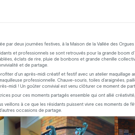
ée par deux journées festives, à la Maison de la Vallée des Orgues 
sidants et professionnels se sont retrouvés pour la grande boom d
lées, éclats de rire, pluie de bonbons et grande chenille collect
nvivialité et de partage.
profiter d’un après-midi créatif et festif avec un atelier maquillage
aquilleuse professionnelle. Chauve-souris, toiles d’araignées, pail
près-midi ! Un goûter convivial est venu clôturer ce moment de par
rices pour ces moments partagés ensemble qui ont allié créativité, 
 veillons à ce que les résidants puissent vivre ces moments de f
 d’autres occasions de partage.