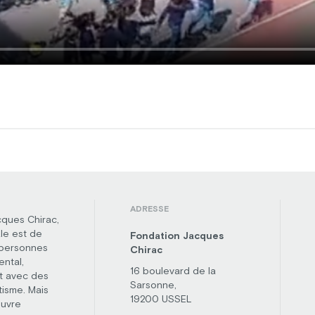
ADRESSE
cques Chirac,
le est de
Fondation Jacques
 personnes
Chirac
ental,
16 boulevard de la
t avec des
Sarsonne,
tisme. Mais
19200 USSEL
œuvre