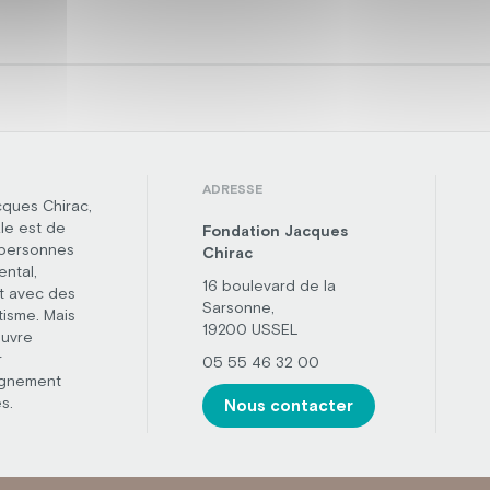
ADRESSE
cques Chirac,
le est de
Fondation Jacques
 personnes
Chirac
ental,
16 boulevard de la
t avec des
Sarsonne,
tisme. Mais
19200 USSEL
œuvre
r
05 55 46 32 00
agnement
s.
Nous contacter