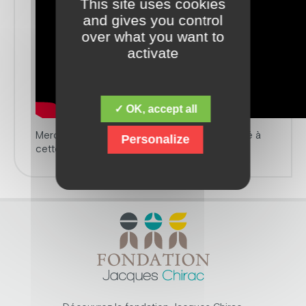
This site uses cookies
and gives you control
over what you want to
activate
✓ OK, accept all
Merci à toutes les personnes qui ont contribué à
Personalize
cette belle aventure.