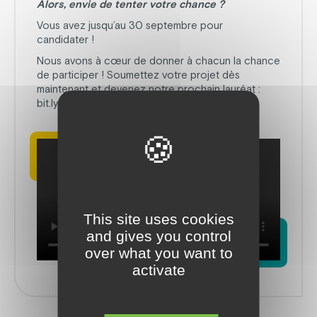
Alors, envie de tenter votre chance ?
Vous avez jusqu’au 30 septembre pour
candidater !
Nous avons à cœur de donner à chacun la chance
de participer ! Soumettez votre projet dès
maintenant et devenez notre prochain lauréat :
bit.ly/3zg8DBm
This site uses cookies
and gives you control
over what you want to
activate