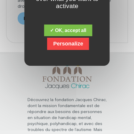
avec les enjeux d’accessibilité, d’éthique et de
activate
droits.
Inscrivez-vous ici !
✓ OK, accept all
Personalize
Découvrez la fondation Jacques Chirac,
dont la mission fondamentale est de
répondre aux besoins des personnes
en situation de handicap mental,
psychique, polyhandicap, et avec des
troubles du spectre de l’autisme. Mais