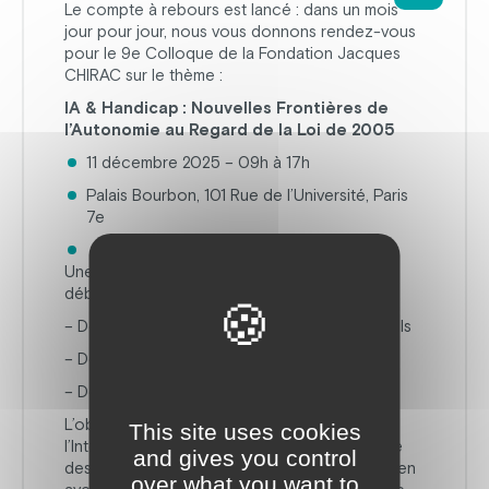
Le compte à rebours est lancé : dans un mois
jour pour jour, nous vous donnons rendez-vous
pour le 9e Colloque de la Fondation Jacques
CHIRAC sur le thème :
IA & Handicap : Nouvelles Frontières de
l’Autonomie au Regard de la Loi de 2005
11 décembre 2025 – 09h à 17h
Palais Bourbon, 101 Rue de l’Université, Paris
7e
Une journée de tables rondes, rencontres et
débats avec :
– Des chercheurs, scientifiques, professionnels
– Des acteurs associatifs et institutionnels
– Des représentants politiques engagés
L’objectif ? Explorer ensemble comment
This site uses cookies
l’Intelligence Artificielle peut transformer la vie
and gives you control
des personnes en situation de handicap, en lien
over what you want to