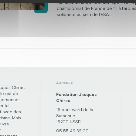
Au-delà de la compétition sportive, la 
championnat de France de tir à l’arc e
solidarité au sein de l’ESAT.
ADRESSE
cques Chirac,
le est de
Fondation Jacques
 personnes
Chirac
ental,
16 boulevard de la
t avec des
Sarsonne,
tisme. Mais
19200 USSEL
œuvre
r
05 55 46 32 00
agnement