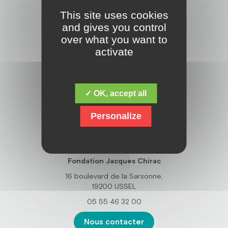
This site uses cookies
and gives you control
Découvrez la fondation Jacques Chirac,
dont la mission fondamentale est de
over what you want to
répondre aux besoins des personnes
activate
en situation de handicap mental,
psychique, polyhandicap, et avec des
troubles du spectre de l’autisme. Mais
elle ne s’arrête pas là, et œuvre
✓ OK, accept all
également la recherche sur
l’amélioration de l’accompagnement
Personalize
des personnes handicapées.
ADRESSE
Fondation Jacques Chirac
16 boulevard de la Sarsonne,
19200 USSEL
05 55 46 32 00
Nous contacter