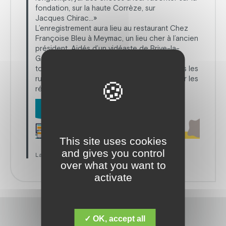
fondation, sur la haute Corrèze, sur
Jacques Chirac…»
L’enregistrement aura lieu au restaurant Chez
Françoise Bleu à Meymac, un lieu cher à l’ancien
président. Aidés d’un vidéaste de Brive-la-
Gaillarde, les jeunes apprentis journalistes
tourneront aussi avec Françoise Béziat dans les
rues de Meymac. L’émission sera diffusée sur les
réseaux sociaux de la fondation. »
This site uses cookies
and gives you control
La Montagne – Edition du 25 janvier 2026
over what you want to
activate
✓ OK, accept all