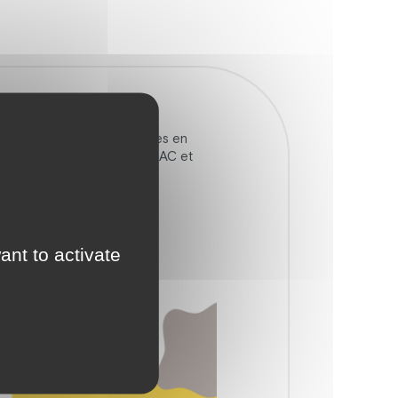
rmettant de suivre des élèves en
 portée par la Fondation CHIRAC et
ant to activate