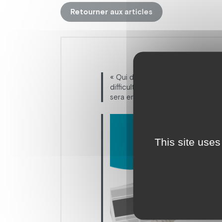
Retourner aux articles
« Qui dit nouvelle école dit aussi
difficulté, dans un système classi
sera encadrée par deux éducatric
This site uses