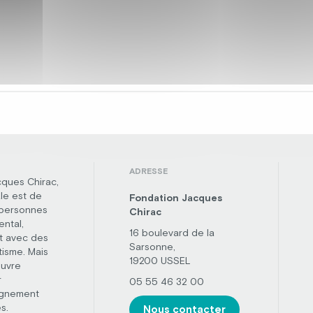
ADRESSE
cques Chirac,
le est de
Fondation Jacques
 personnes
Chirac
ental,
16 boulevard de la
t avec des
Sarsonne,
tisme. Mais
19200 USSEL
œuvre
r
05 55 46 32 00
agnement
s.
Nous contacter