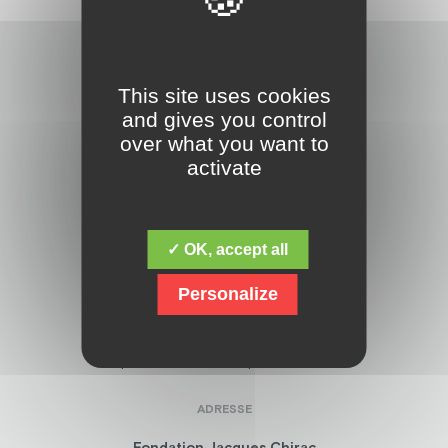
This site uses cookies
and gives you control
over what you want to
activate
Découvrez la fondation Jacques Chirac,
dont la mission fondamentale est de
répondre aux besoins des personnes
en situation de handicap mental,
✓ OK, accept all
psychique, polyhandicap, et avec des
troubles du spectre de l’autisme. Mais
Personalize
elle ne s’arrête pas là, et œuvre
également la recherche sur
l’amélioration de l’accompagnement
des personnes handicapées.
ADRESSE
Fondation Jacques Chirac