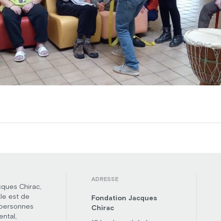
ADRESSE
cques Chirac,
le est de
Fondation Jacques
 personnes
Chirac
ental,