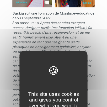
Saskia
suit une formation de Monitrice-éducatrice
depuis septembre 2022.
Son parcours : «
Après des années exerçant
comme designer textile (ma formation initiale), j’ai
ressenti le besoin d’une reconversion, et de me
sentir humainement utile. Ayant eu une
expérience en tant qu’enseignante d’arts
plastiques en enseignement spécialisé, et ayant
eu des échos positifs de la Fondation cela m’a
semblé être une évidence de poser ma
candidature au foyer de vie les «Albizias ». Et afin
de mieux répondre aux besoins des résidents et
de compléter ma formation, j’ai commencé en
octobre dernier un contrat de professionnalisation
de moniteur-éducateur. Ayant passé quelques
mois dans la structure, je suis aujourd’hui
convaincue d’avoir fait le choix qui correspond
This site uses cookies
parfaitement à mes aspirations, autant par le
and gives you control
public accompagné que par la diversité des
activités proposées aux résidents. J’ai la chance
over what you want to