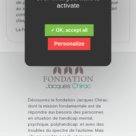
de pouvoir mettre à profit ma sensibilité artistique
activate
au sein des ateliers et d’utiliser le médium de l’art
comme support de communication et
d’expression. »
La Fondation leur souhaite une belle réussite !
✓ OK, accept all
Personalize
Découvrez la fondation Jacques Chirac,
dont la mission fondamentale est de
répondre aux besoins des personnes
en situation de handicap mental,
psychique, polyhandicap, et avec des
troubles du spectre de l’autisme. Mais