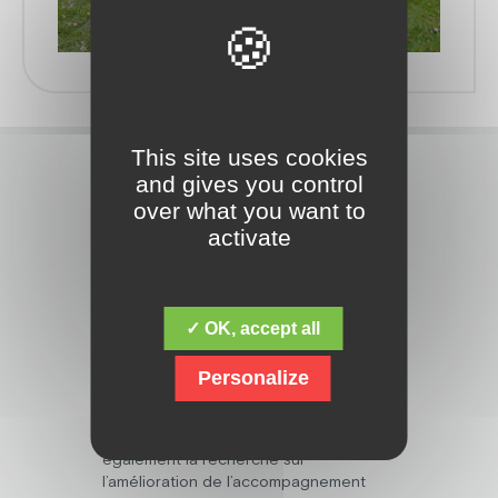
This site uses cookies
and gives you control
over what you want to
activate
Découvrez la fondation Jacques Chirac,
dont la mission fondamentale est de
✓ OK, accept all
répondre aux besoins des personnes
en situation de handicap mental,
Personalize
psychique, polyhandicap, et avec des
troubles du spectre de l’autisme. Mais
elle ne s’arrête pas là, et œuvre
également la recherche sur
l’amélioration de l’accompagnement