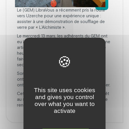
Le (GEM) LibraVous a récemment pris la route
vers Uzerche pour une expérience unique :
assister à une démonstration de soufflage de
verre par « L’Alchimiste ».
Le mercredi 13 mars, les adhérents du GEM ont
eu le privilège de rencontrer Julie Lefebvre, une
artisan d’art verrier exceptionnelle. Durant une
heure captivante, Julie a partagé son savoir-
faire avec passion et expertise, dévoilant les
secrets du verre soufflé !
Son professionnalisme naturel et sa simplicité
ont immédiatement conquis les adhérents, qui
ont été enchantés par sa dévotion à son métier.
This site uses cookies
Cette expérience unique a suscité un vif intérêt
and gives you control
au sein du Gem, qui attend avec impatience de
over what you want to
renouveler cette belle rencontre.
activate