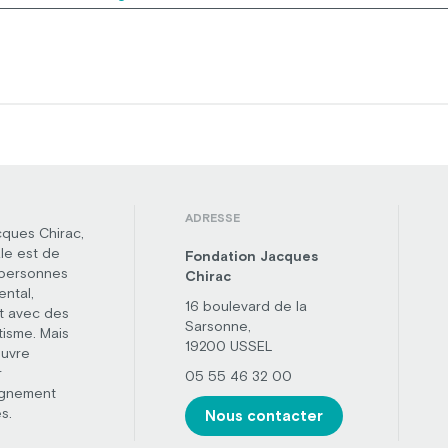
ADRESSE
cques Chirac,
le est de
Fondation Jacques
 personnes
Chirac
ental,
16 boulevard de la
t avec des
Sarsonne,
tisme. Mais
19200 USSEL
œuvre
r
05 55 46 32 00
agnement
s.
Nous contacter