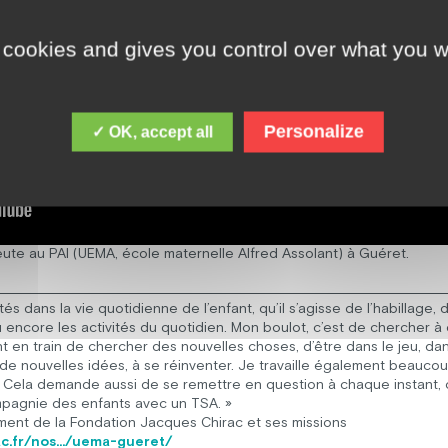
 cookies and gives you control over what you w
Personalize
✓ OK, accept all
eute au PAI (UEMA, école maternelle Alfred Assolant) à Guéret.
ltés dans la vie quotidienne de l’enfant, qu’il s’agisse de l’habillage,
 encore les activités du quotidien. Mon boulot, c’est de chercher à c
t en train de chercher des nouvelles choses, d’être dans le jeu, d
de nouvelles idées, à se réinventer. Je travaille également beauco
ine. Cela demande aussi de se remettre en question à chaque insta
mpagnie des enfants avec un TSA. »
ement de la Fondation Jacques Chirac et ses missions
ac.fr/nos…/uema-gueret/