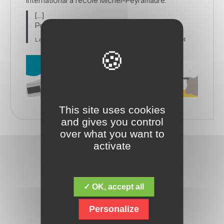
international à l’école Michel-Peyramaure.
[…]
Pour lire cet article en intégralité ?
La Montagne – Brive-La-Gaillarde – Mardi 12 Mars 2024
This site uses cookies
and gives you control
over what you want to
activate
✓ OK, accept all
Personalize
Découvrez la fondation Jacques Chirac,