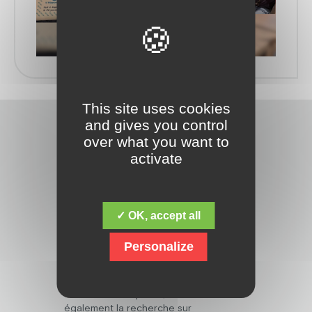
This site uses cookies
and gives you control
over what you want to
activate
Découvrez la fondation Jacques Chirac,
✓ OK, accept all
dont la mission fondamentale est de
répondre aux besoins des personnes
Personalize
en situation de handicap mental,
psychique, polyhandicap, et avec des
troubles du spectre de l’autisme. Mais
elle ne s’arrête pas là, et œuvre
également la recherche sur