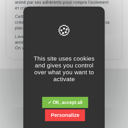
animé par ses adhérents pour rompre l’isolement
et créer du lien.
Cette exposition en est une belle illustration :
créer, partager, s’ouvrir aux autres… et prendre sa
place dans la vie locale.
L’aventure pourrait bien être renouvelée cette
année, avec de nouvelles œuvres !
On vous tient très vite au courant !
This site uses cookies
and gives you control
over what you want to
activate
✓ OK, accept all
Découvrez la fondation Jacques Chirac,
Personalize
dont la mission fondamentale est de
répondre aux besoins des personnes