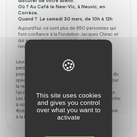
discuter de votre avenir.
Où ? Au Café le New-Vic, à Neuvic, en
Corrèze.
Quand ? Le samedi 30 mars, de 10h à 12h
Aujourd’hui, ce sont plus de 850 personnes qui
font confiance à la Fondation Jacques Chirac et
qui exercent avec passion leur métier dans
l’ensemble de nos services et établissements.
Leurs missions ? Répondre aux besoins des
personnes en situation de handicap mental,
psychique, polyhandicap, et avec des troubles du
spectre de l’autisme, mais également œuvrer pour
la recherche sur l’amélioration de
l’accompagnement des personnes handicapées.
This site uses cookies
Les témoignages de nos professionnels font écho
and gives you control
à vos valeurs ? Rencontrons-nous à notre
over what you want to
#jobdating et envisageons ensemble votre avenir
activate
à la Fondation Jacques Chirac !