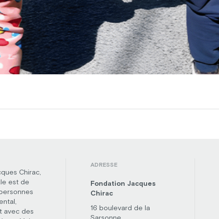
ADRESSE
cques Chirac,
le est de
Fondation Jacques
 personnes
Chirac
ental,
16 boulevard de la
t avec des
Sarsonne,