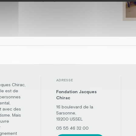
ADRESSE
cques Chirac,
le est de
Fondation Jacques
 personnes
Chirac
ental,
16 boulevard de la
t avec des
Sarsonne,
tisme. Mais
19200 USSEL
œuvre
r
05 55 46 32 00
agnement