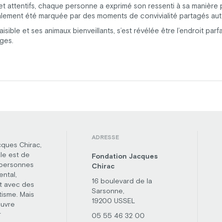
t attentifs, chaque personne a exprimé son ressenti à sa manière p
alement été marquée par des moments de convivialité partagés aut
sible et ses animaux bienveillants, s’est révélée être l’endroit par
ges.
ADRESSE
cques Chirac,
le est de
Fondation Jacques
 personnes
Chirac
ental,
16 boulevard de la
t avec des
Sarsonne,
tisme. Mais
19200 USSEL
œuvre
r
05 55 46 32 00