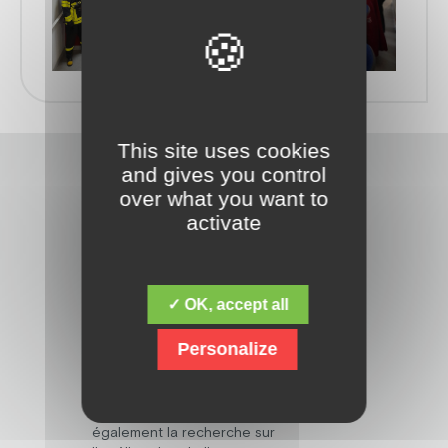
This site uses cookies
and gives you control
over what you want to
activate
Découvrez la fondation Jacques Chirac,
✓ OK, accept all
dont la mission fondamentale est de
répondre aux besoins des personnes
Personalize
en situation de handicap mental,
psychique, polyhandicap, et avec des
troubles du spectre de l’autisme. Mais
elle ne s’arrête pas là, et œuvre
également la recherche sur