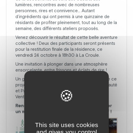
lumières, rencontres avec de nombreuses
personnes, rires et connivence… Autant
d’ingrédients qui ont permis à une quinzaine de
résidants de profiter pleinement, tout au long de la
semaine, des différents ateliers proposés.
Venez découvrir le résultat de cette belle aventure
collective ! Deux des participants seront présents
pour la restitution finale de la résidence, ce
vendredi 24 octobre à 18h30 à La Croule.
Une invitation à plonger dans une atmosphère
ensorcelante, entre frissons et éclats de rire !
Un grand merci à l’ensemble des partenaires de ce
projet, parmi lesquels Haute-Corrèze Communauté
et Pays d’Art et d’Histoire Haute-Corrèze
Ventadour font partie..
Rendez-vous ce soir à 18h30 pour partager
un moment poétique, magique et collectif !
This site uses cookies
and gives you control