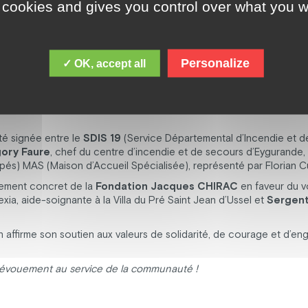
 cookies and gives you control over what you w
Personalize
✓ OK, accept all
té signée entre le
SDIS 19
(Service Départemental d’Incendie et d
ory Faure
, chef du centre d’incendie et de secours d’Eygurande,
és) MAS (Maison d’Accueil Spécialisée), représenté par Florian Cu
ement concret de la
Fondation Jacques CHIRAC
en faveur du v
exia, aide-soignante à la Villa du Pré Saint Jean d’Ussel et
Sergent
tion affirme son soutien aux valeurs de solidarité, de courage et d’
dévouement au service de la communauté !