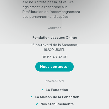
elle ne s’arrête pas là, et œuvre
également la recherche sur
l’amélioration de l’accompagnement
des personnes handicapées.
ADRESSE
Fondation Jacques Chirac
16 boulevard de la Sarsonne,
19200 USSEL
05 55 46 32 00
Nous contacter
NAVIGATION
La Fondation
La Maison de la Fondation
Nos établissements