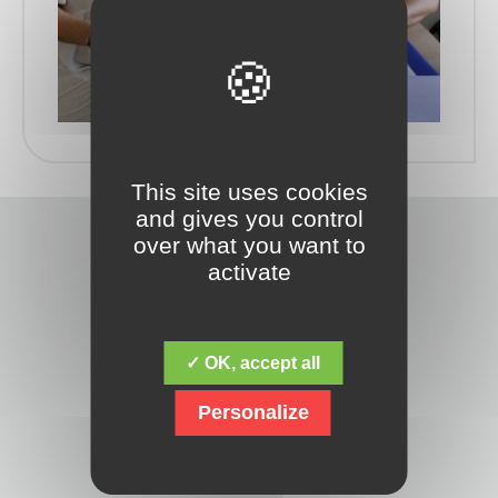
This site uses cookies
and gives you control
over what you want to
activate
✓ OK, accept all
Découvrez la fondation Jacques Chirac,
dont la mission fondamentale est de
Personalize
répondre aux besoins des personnes
en situation de handicap mental,
psychique, polyhandicap, et avec des
troubles du spectre de l’autisme. Mais