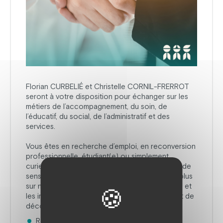
Florian CURBELIÉ et Christelle CORNIL-FRERROT
seront à votre disposition pour échanger sur les
métiers de l’accompagnement, du soin, de
l’éducatif, du social, de l’administratif et des
services.
Vous êtes en recherche d’emploi, en reconversion
professionnelle, étudiant(e) ou simplement
curieux(se) de découvrir des métiers porteurs de
sens ? Venez nous rencontrer pour en savoir plus
sur nos professions, les parcours de formation et
les immersions professionnelles qui permettent de
découvrir concrètement nos métiers.
Rencontres et échanges avec des