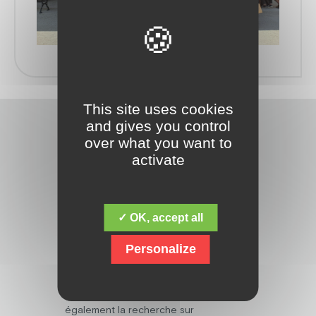
This site uses cookies
and gives you control
over what you want to
activate
Découvrez la fondation Jacques Chirac,
✓ OK, accept all
dont la mission fondamentale est de
répondre aux besoins des personnes
Personalize
en situation de handicap mental,
psychique, polyhandicap, et avec des
troubles du spectre de l’autisme. Mais
elle ne s’arrête pas là, et œuvre
également la recherche sur