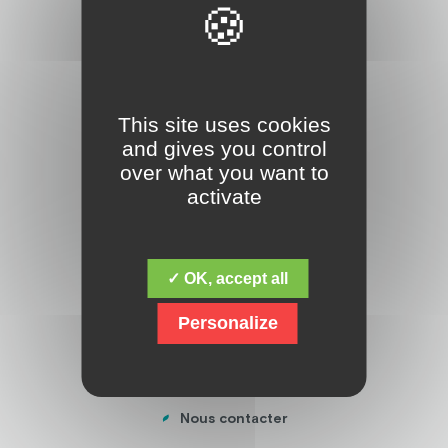
ADRESSE
Fondation Jacques Chirac
16 boulevard de la Sarsonne,
19200 USSEL
This site uses cookies
05 55 46 32 00
and gives you control
over what you want to
Nous contacter
activate
NAVIGATION
La Fondation
✓ OK, accept all
La Maison de la Fondation
Personalize
Nos établissements
Offres d’emploi
Actualités
Nous contacter