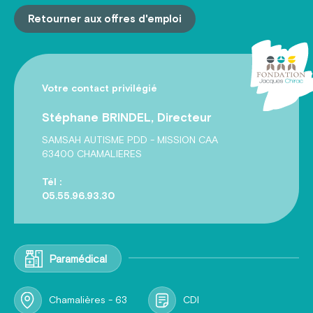
Retourner aux offres d'emploi
Votre contact privilégié
Stéphane BRINDEL, Directeur
SAMSAH AUTISME PDD - MISSION CAA
63400 CHAMALIERES
Tél :
05.55.96.93.30
Paramédical
Chamalières - 63
CDI