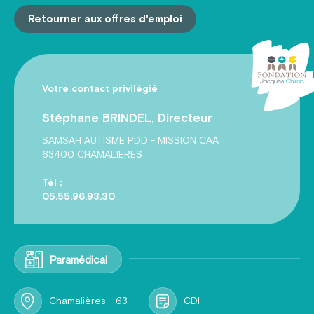
Retourner aux offres d'emploi
Votre contact privilégié
Stéphane BRINDEL, Directeur
SAMSAH AUTISME PDD - MISSION CAA
63400 CHAMALIERES
Tél :
05.55.96.93.30
Paramédical
Chamalières - 63
CDI