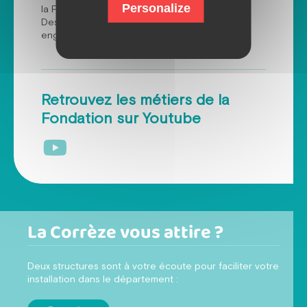
Personalize
la Fondation pour une prise de poste facilité.
Des valeurs fortes : respect, bienveillance et
engagement au service de l’inclusion.
Retrouvez les métiers de la
Fondation sur Youtube
La Corrèze vous attire ?
Deux structures sont à votre écoute pour faciliter votre
installation dans le département :