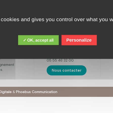
 cookies and gives you control over what you w
ADRESSE
cques Chirac,
le est de
Fondation Jacques
 personnes
Chirac
ental,
Personalize
✓ OK, accept all
16 boulevard de la
t avec des
Sarsonne,
tisme. Mais
19200 USSEL
œuvre
r
05 55 46 32 00
agnement
s.
Nous contacter
igitale
&
Phoebus Communication