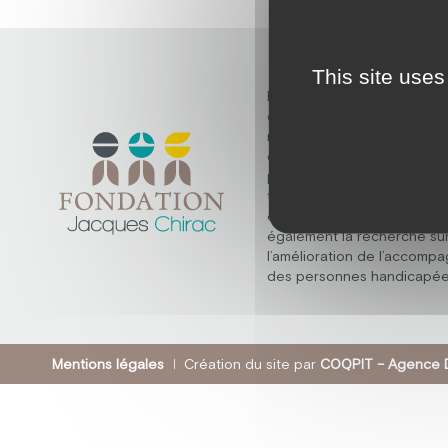
This site uses
Découvrez la fondation Ja
dont la mission fondamenta
répondre aux besoins des
en situation de handicap m
psychique, polyhandicap, e
troubles du spectre de l’au
elle ne s’arrête pas là, et 
également la recherche su
l’amélioration de l’accomp
des personnes handicapée
Mentions légales
Création du site par
COQPIT – Agence D