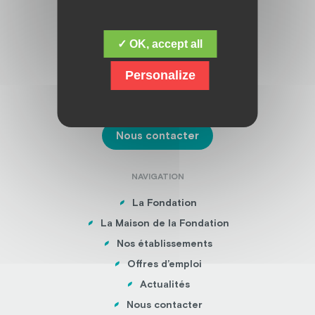
ADRESSE
✓ OK, accept all
Fondation Jacques Chirac
16 boulevard de la Sarsonne,
Personalize
19200 USSEL
05 55 46 32 00
Nous contacter
NAVIGATION
La Fondation
La Maison de la Fondation
Nos établissements
Offres d’emploi
Actualités
Nous contacter