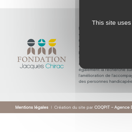
This site uses
Découvrez la fondation Ja
dont la mission fondamenta
répondre aux besoins des
en situation de handicap m
psychique, polyhandicap, e
troubles du spectre de l’au
elle ne s’arrête pas là, et 
également la recherche su
l’amélioration de l’accomp
des personnes handicapée
Mentions légales
Création du site par
COQPIT – Agence D