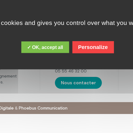
 cookies and gives you control over what you w
ADRESSE
cques Chirac,
le est de
Fondation Jacques
 personnes
Chirac
ental,
Personalize
✓ OK, accept all
16 boulevard de la
t avec des
Sarsonne,
tisme. Mais
19200 USSEL
œuvre
r
05 55 46 32 00
agnement
s.
Nous contacter
igitale
&
Phoebus Communication